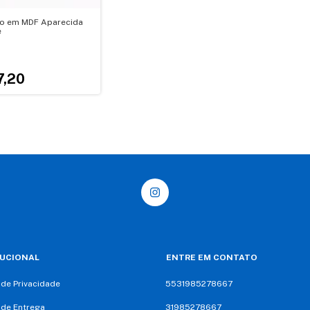
io em MDF Aparecida
e
7,20
TUCIONAL
ENTRE EM CONTATO
a de Privacidade
5531985278667
a de Entrega
31985278667