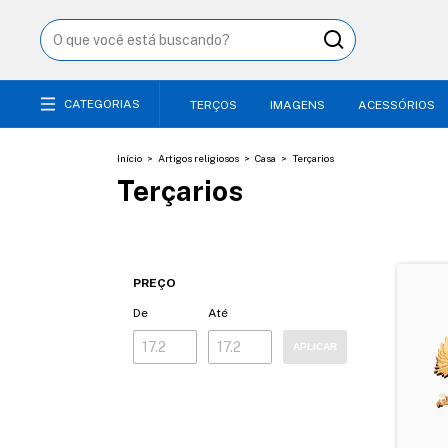
CATEGORIAS
TERÇOS
IMAGENS
ACESSÓRIOS
Início
>
Artigos religiosos
>
Casa
>
Terçarios
Terçarios
PREÇO
De
Até
APLICAR