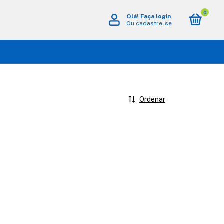
0
Olá!
Faça login
Ou cadastre-se
Ordenar