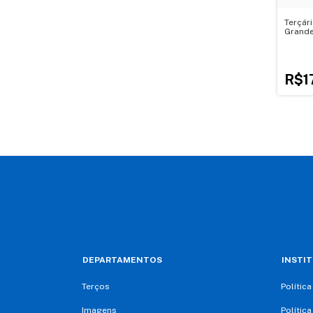
Terçár
Grand
R$1
DEPARTAMENTOS
INSTI
Terços
Polític
Imagens
Polític